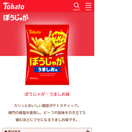
ぼうじゃが・うましお味
カリッとおいしい細型ポテトスティック。
鳴門の焼塩を使用し、ビーフの旨味を引き立てた
噛むほどにクセになるうましお味です。