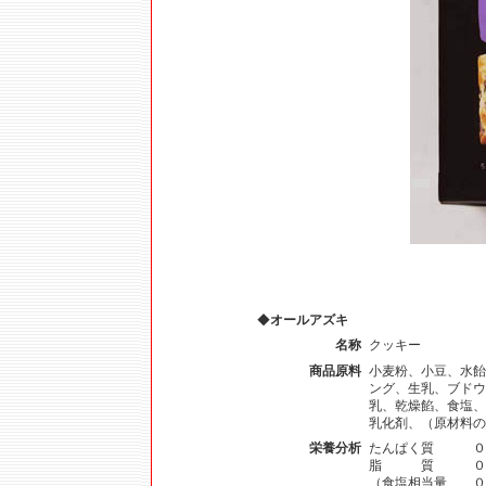
◆
オールアズキ
名称
クッキー
商品原料
小麦粉、小豆、水飴
ング、生乳、ブドウ
乳、乾燥餡、食塩、
乳化剤、（原材料の
栄養分析
たんぱく質 
脂 質 ０．
（食塩相当量 ０