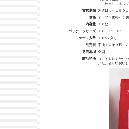
（１枚当りエネルギ
賞味期限
製造日より１８０日
価格
オープン価格＜予想
内容量
１６枚
パッケージサイズ
１６５×８５×５５
ケース入数
１０×２入り
発売日
平成１６年９月１３
発売地域
全国
商品特徴
ココアを加えた生地
げた、優しいおいし