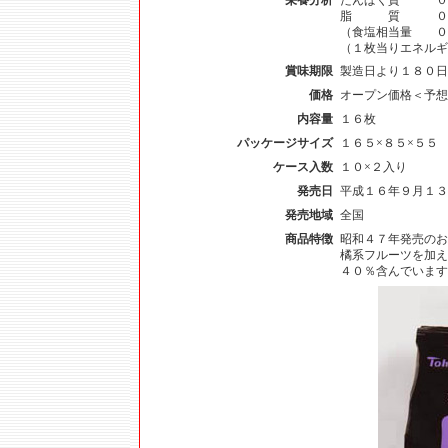
栄養分析
たんぱく質 
脂 質 ０．
（食塩相当量 ０
（１枚当りエネルギ
賞味期限
製造日より１８０日
価格
オープン価格＜予想
内容量
１６枚
パッケージサイズ
１６５×８５×５５
ケース入数
１０×２入り
発売日
平成１６年９月１３
発売地域
全国
商品特徴
昭和４７年発売のお
橘系フルーツを加え
４０％含んでいます