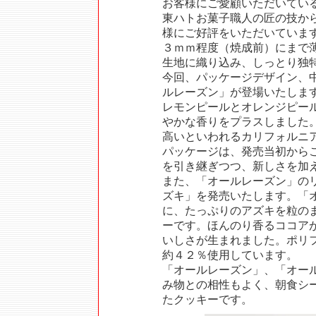
お客様にご愛顧いただいてい
東ハトお菓子職人の匠の技か
様にご好評をいただいていま
３ｍｍ程度（焼成前）にまで
生地に織り込み、しっとり独
今回、パッケージデザイン、
ルレーズン」が登場いたしま
レモンピールとオレンジピー
やかな香りをプラスしました
高いといわれるカリフォルニ
パッケージは、発売当初から
を引き継ぎつつ、新しさを加
また、「オールレーズン」の
ズキ」を発売いたします。「
に、たっぷりのアズキを粒の
ーです。ほんのり香るココア
いしさが生まれました。ポリ
約４２％使用しています。
「オールレーズン」、「オー
み物との相性もよく、朝食シ
たクッキーです。