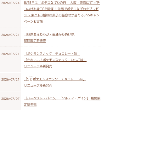
8月8日は「ポテコなげわの日」 大阪・東京にて“ポテ
2026/07/24
コなげわ縁日”を開催！ 先着でポテコなげわをプレゼ
ント 東ハト8種のお菓子の詰合せが当たるSNSキャン
ペーンも実施
「極厚あみじゃが・醤油からあげ味」
2026/07/21
期間限定新発売
「ポケモンスナック チョコレート味」
2026/07/21
「かわいい！ポケモンスナック いちご味」
リニューアル新発売
パック
「5
P
ポケモンスナック チョコレート味」
2026/07/21
リニューアル新発売
「ハーベスト・パイン」「ソルティ・パイン」 期間限
2026/07/07
定新発売
「ポケモンスナックボックス チョコレート味」新発
2026/07/07
売
一部製品の価格改定のお知らせ
2026/07/02