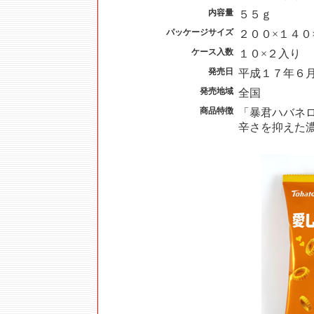
内容量
５５ｇ
パッケージサイズ
２００×１４０
ケース入数
１０×２入り
発売日
平成１７年６
発売地域
全国
商品特徴
「暴君ハバネ
辛さを抑えた