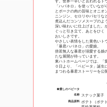
す。世界一辛いと言われるト
「ハバネロ」を使っていなが
とポークの肉の旨味とオニオ
ニンジン、セロリやパセリな
煮込んだコンソメスープのよ
深い味わいに仕上げました。
ぐっと引き立て、あとをひく
おいしさです。
やさしい表情をした黄色いト
「暴君ハバネロ」の愛娘。
傍若無人な暴君が溺愛する娘
たな展開が待っています。
東ハトホームページでは、「
０日より、「ベビータ」誕生
まつわる暴君ストーリーを公
◆
愛しのベビータ
名称
スナック菓子
商品原料
ポテト（ポテ
馬鈴薯澱粉、