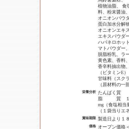
植物油脂、 
料、粉末醤油
オニオンパウ
蛋白加水分解
オニオンエキ
エキスパウダ
ハバネロホッ
マトパウダー
脱脂粉乳、ラ
黄色素、香料
香辛料抽出物
（ビタミンE）
甘味料（スク
（原材料の一
栄養分析
たんぱく質
脂 質 １
mg（食塩相当
（１袋当りエ
賞味期限
製造日より１
価格
オープン価格