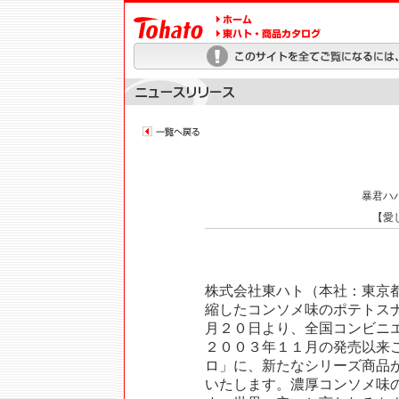
暴君ハ
【愛
株式会社東ハト（本社：東京
縮したコンソメ味のポテトス
月２０日より、全国コンビニ
２００３年１１月の発売以来
ロ」に、新たなシリーズ商品
いたします。濃厚コンソメ味