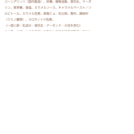
コーングリッツ（国内製造）、砂糖、植物油脂、落花生、マーガ
リン、麦芽糖、食塩、カラメルソース、キャラメルペースト／ソ
ルビトール、カラメル色素、卵殻Ｃａ、乳化剤、香料、調味料
（アミノ酸等）、カロチノイド色素、
（一部に卵・乳成分・落花生・アーモンド・大豆を含む）
※小麦・えび・かにを使用した製品と共通の設備で製造しており
ます。
栄養成分表示
１袋（標準８０ｇ）当たり
エネルギー ４４７ｋｃａｌ 炭 水 化 物 ４７．７ｇ
たんぱく質 ３．３ｇ 食塩相当量 ０．４ｇ
脂 質 ２７．０ｇ （この表示値は目安です）
価格
オープン価格（参考小売価格：１３２円（税込））
内容量
８０ｇ
商品特長
期間限定の七夕キャラメルコーン。星の形をしたキャラメルコー
ンが入っているかも！？短冊カードや限定フォトフレームをＧＥ
ＴしてＳＮＳでシェアしてね。詳しくはスペシャルサイトへＧ
Ｏ！（
https://www.tohato.jp/cc7/
）