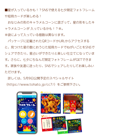
■星が入っているかも！？SNSで使える七夕限定フォトフレーム
や短冊カードが楽しめる！
おなじみの形のキャラメルコーンに混ざって、星の形をしたキ
ャラメルコーンが 入っているかも！？※。
※袋によって入っている個数は異なります。
パッケージに記載されたQRコードかURLからアクセスする
と、見つけた星の数におうじた短冊カードでねがいごとをSNSで
シェアできたり、星占いができたりと楽しい仕立てになっていま
す。さらに、七夕にちなんだ限定フォトフレームがGETできま
す。家族や友達に送ったり、SNSでシェアしたりしてお楽しみい
ただけます。
詳しくは、5月9日公開予定のスペシャルサイト
（https://www.tohato.jp/cc7/）をご参照下さい。