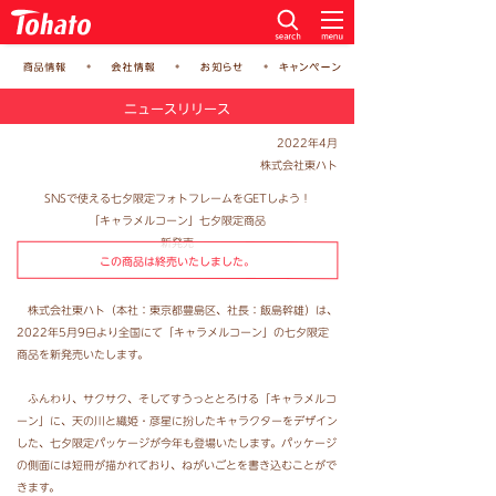
ニュースリリース
2022年4月
株式会社東ハト
SNSで使える七夕限定フォトフレームをGETしよう！
「キャラメルコーン」七夕限定商品
新発売
この商品は終売いたしました。
株式会社東ハト（本社：東京都豊島区、社長：飯島幹雄）は、
2022年5月9日より全国にて「キャラメルコーン」の七夕限定
商品を新発売いたします。
ふんわり、サクサク、そしてすうっととろける「キャラメルコ
ーン」に、天の川と織姫・彦星に扮したキャラクターをデザイン
した、七夕限定パッケージが今年も登場いたします。パッケージ
の側面には短冊が描かれており、ねがいごとを書き込むことがで
きます。