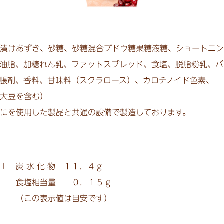
漬けあずき、砂糖、砂糖混合ブドウ糖果糖液糖、ショートニン
油脂、加糖れん乳、ファットスプレッド、食塩、脱脂粉乳、バ
脹剤、香料、甘味料（スクラロース）、カロチノイド色素、
・大豆を含む）
にを使用した製品と共通の設備で製造しております。
ｌ 炭 水 化 物 １１．４ｇ
ｇ 食塩相当量 ０．１５ｇ
（この表示値は目安です）