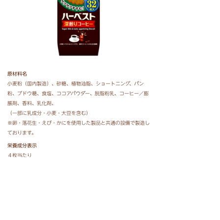
原材料名
小麦粉（国内製造）、砂糖、植物油脂、ショートニング、パン
粉、ブドウ糖、食塩、ココアパウダー、脱脂粉乳、コーヒー／膨
脹剤、香料、乳化剤、
（一部に乳成分・小麦・大豆を含む）
※卵・落花生・えび・かにを使用した製品と共通の設備で製造し
ております。
栄養成分表示
４枚当たり
エネルギー ５７ｋｃａｌ 炭 水 化 物 ７．２ｇ
たんぱく質 ０．６ｇ 食塩相当量 ０．１２ｇ
脂 質 ２．８ｇ （この表示値は目安です）
価格
オープン価格（参考小売価格：１５３円（税込））
内容量