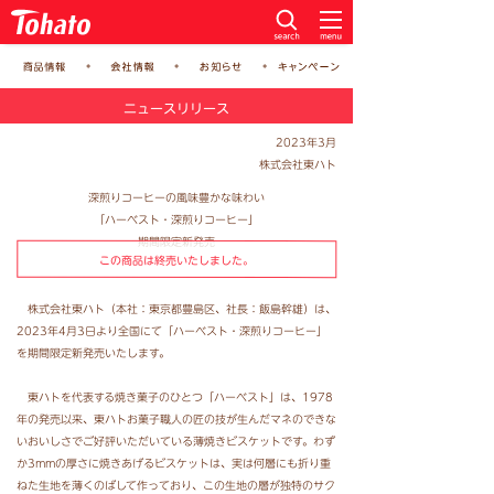
ニュースリリース
2023年3月
株式会社東ハト
深煎りコーヒーの風味豊かな味わい
「ハーベスト・深煎りコーヒー」
期間限定新発売
この商品は終売いたしました。
株式会社東ハト（本社：東京都豊島区、社長：飯島幹雄）は、
2023年4月3日より全国にて「ハーベスト・深煎りコーヒー」
を期間限定新発売いたします。
東ハトを代表する焼き菓子のひとつ「ハーベスト」は、1978
年の発売以来、東ハトお菓子職人の匠の技が生んだマネのできな
いおいしさでご好評いただいている薄焼きビスケットです。わず
か3mmの厚さに焼きあげるビスケットは、実は何層にも折り重
ねた生地を薄くのばして作っており、この生地の層が独特のサク