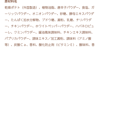
原材料名
乾燥ポテト（外国製造）、植物油脂、唐辛子パウダー、食塩、ガ
ーリックパウダー、オニオンパウダー、砂糖、酵母エキスパウダ
ー、たんぱく加水分解物、ブドウ糖、澱粉、乳糖、チリパウダ
ー、チキンパウダー、ホワイトペッパーパウダー、ハバネロピュ
ーレ、クミンパウダー、醤油風味調味料、チキンエキス調味料、
パプリカパウダー、調味エキス／加工澱粉、調味料（アミノ酸
等）、炭酸Ｃａ、香料、酸化防止剤（ビタミンＥ）、酸味料、香
辛料抽出物、カラメル色素、
（一部に乳成分・小麦・ごま・大豆・鶏肉・豚肉・ゼラチンを含
む）
※卵・落花生・えび・かにを使用した製品と共通の設備で製造し
ております。
栄養成分表示
１００ｇ当たり
エネルギー ５４２ｋｃａｌ 炭 水 化 物 ５９．５ｇ
たんぱく質 ３．１ｇ 食塩相当量 ２．０ｇ
脂 質 ３２．４ｇ （この表示値は目安です）
価格
オープン価格（参考小売価格：２１４円（税込））
内容量
１０４ｇ