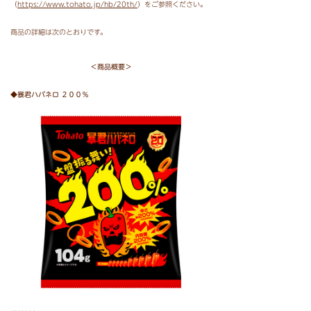
（
https://www.tohato.jp/hb/20th/
）をご参照ください。
商品の詳細は次のとおりです。
＜商品概要＞
◆暴君ハバネロ ２００％