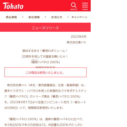
ニュースリリース
2023年4月
株式会社東ハト
絶叫する辛さ！驚愕のボリューム！
20周年を祝して大盤振る舞いじゃ！
ぼうくん
「
暴君
ハバネロ 200％」
期間限定新発売
この商品は終売いたしました。
株式会社東ハト（本社：東京都豊島区、社長：飯島幹雄）は、
激辛トウガラシ・ハバネロを使った刺激的なウマ辛ポテトスナッ
ク「暴君ハバネロ」のシリーズ商品「暴君ハバネロ 200％」
を、2023年4月17日より全国コンビニルート先行（一般ルート
は5月8日）にて、期間限定新発売いたします。
「暴君ハバネロ 200％」は、通常の暴君ハバネロと比べて、
辛さ約200％で辛さの目安は10、内容量も200％でたっぷり