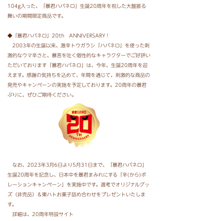
104g入った、「暴君ハバネロ」生誕20周年を祝した大盤振る
舞いの期間限定商品です。
◆「暴君ハバネロ」20th ANNIVERSARY！
2003年の生誕以来、激辛トウガラシ「ハバネロ」を使った刺
激的なウマ辛さと、暴言を吐く個性的なキャラクターでご好評い
ただいております「暴君ハバネロ」は、今年、生誕20周年を迎
えます。感謝の気持ちを込めて、年間を通じて、刺激的な商品の
発売やキャンペーンの実施を予定しております。20周年の暴君
ぶりに、ぜひご期待ください。
なお、2023年3月6日より5月31日まで、「暴君ハバネロ」
生誕20周年を記念し、日本中を暴君まみれにする「辛(から)ボ
レーションキャンペーン」を実施中です。選考でオリジナルグッ
ズ（非売品）＆東ハトお菓子詰め合わせをプレゼントいたしま
す。
詳細は、20周年特設サイト