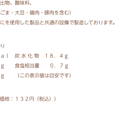
出物、酸味料、
ごま・大豆・鶏肉・豚肉を含む）
にを使用した製品と共通の設備で製造しております。
り
ａｌ 炭 水 化 物 １８．４ｇ
ｇ 食塩相当量 ０．７ｇ
 （この表示値は目安です）
価格：１３２円（税込））