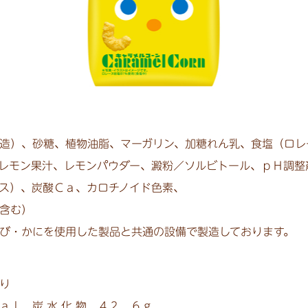
造）、砂糖、植物油脂、マーガリン、加糖れん乳、食塩（ロレ
レモン果汁、レモンパウダー、澱粉／ソルビトール、ｐＨ調整
ス）、炭酸Ｃａ、カロチノイド色素、
含む）
び・かにを使用した製品と共通の設備で製造しております。
り
ａｌ 炭 水 化 物 ４２．６ｇ