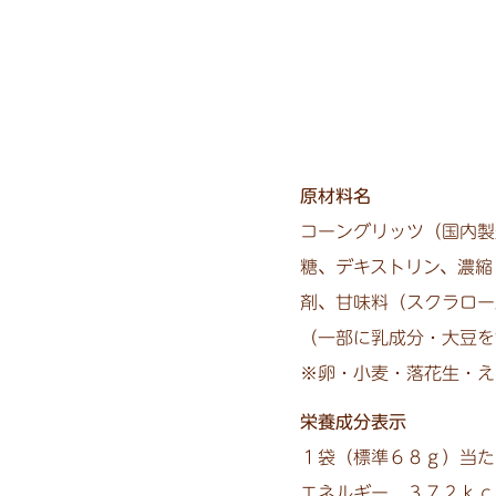
原材料名
コーングリッツ（国内製
糖、デキストリン、濃縮
剤、甘味料（スクラロー
（一部に乳成分・大豆を
※卵・小麦・落花生・え
栄養成分表示
１袋（標準６８ｇ）当た
エネルギー ３７２ｋｃ