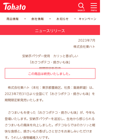
ニュースリリース
2023年7月
株式会社東ハト
安納芋パウダー使用 カリッと香ばしい
「おさつポテコ・焼きいも味」
期間限定新発売
この商品は終売いたしました。
株式会社東ハト（本社：東京都豊島区、社長：飯島幹雄）は、
2023年7月31日より全国にて「おさつポテコ・焼きいも味」を
期間限定新発売いたします。
さつまいもを使った「おさつポテコ・焼きいも味」が、今年も
登場いたします。安納芋パウダーを追加し、生地から感じられる
さつまいもの風味を向上しました。ポテコならではのカリッと軽
快な食感と、焼きいもの香ばしさと甘さをお楽しみいただけま
す。うれしい食物繊維入りです。