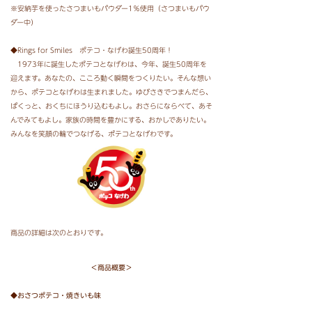
※安納芋を使ったさつまいもパウダー1％使用（さつまいもパウ
ダー中）
◆Rings for Smiles ポテコ・なげわ誕生50周年！
1973年に誕生したポテコとなげわは、今年、誕生50周年を
迎えます。あなたの、こころ動く瞬間をつくりたい。そんな想い
から、ポテコとなげわは生まれました。ゆびさきでつまんだら、
ぱくっと、おくちにほうり込むもよし。おさらにならべて、あそ
んでみてもよし。家族の時間を豊かにする、おかしでありたい。
みんなを笑顔の輪でつなげる、ポテコとなげわです。
商品の詳細は次のとおりです。
＜商品概要＞
◆おさつポテコ・焼きいも味