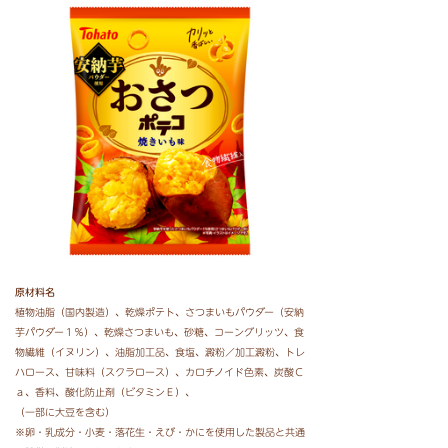
原材料名
植物油脂（国内製造）、乾燥ポテト、さつまいもパウダー（安納
芋パウダー１％）、乾燥さつまいも、砂糖、コーングリッツ、食
物繊維（イヌリン）、油脂加工品、食塩、澱粉／加工澱粉、トレ
ハロース、甘味料（スクラロース）、カロチノイド色素、炭酸Ｃ
ａ、香料、酸化防止剤（ビタミンＥ）、
（一部に大豆を含む）
※卵・乳成分・小麦・落花生・えび・かにを使用した製品と共通