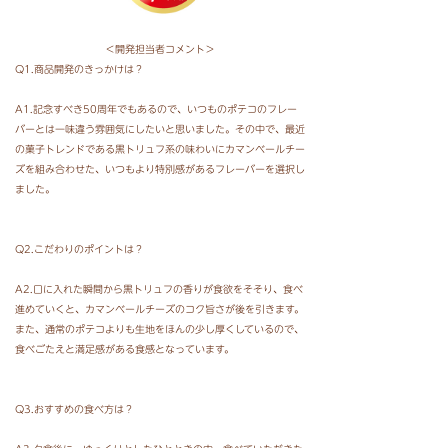
＜開発担当者コメント＞
Q1.商品開発のきっかけは？
A1.記念すべき50周年でもあるので、いつものポテコのフレー
バーとは一味違う雰囲気にしたいと思いました。その中で、最近
の菓子トレンドである黒トリュフ系の味わいにカマンベールチー
ズを組み合わせた、いつもより特別感があるフレーバーを選択し
ました。
Q2.こだわりのポイントは？
A2.口に入れた瞬間から黒トリュフの香りが食欲をそそり、食べ
進めていくと、カマンベールチーズのコク旨さが後を引きます。
また、通常のポテコよりも生地をほんの少し厚くしているので、
食べごたえと満足感がある食感となっています。
Q3.おすすめの食べ方は？