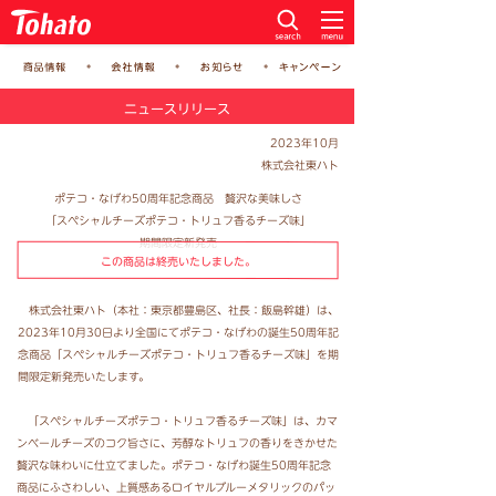
ニュースリリース
2023年10月
株式会社東ハト
ポテコ・なげわ50周年記念商品 贅沢な美味しさ
「スペシャルチーズポテコ・トリュフ香るチーズ味」
期間限定新発売
この商品は終売いたしました。
株式会社東ハト（本社：東京都豊島区、社長：飯島幹雄）は、
2023年10月30日より全国にてポテコ・なげわの誕生50周年記
念商品「スペシャルチーズポテコ・トリュフ香るチーズ味」を期
間限定新発売いたします。
「スペシャルチーズポテコ・トリュフ香るチーズ味」は、カマ
ンベールチーズのコク旨さに、芳醇なトリュフの香りをきかせた
贅沢な味わいに仕立てました。ポテコ・なげわ誕生50周年記念
商品にふさわしい、上質感あるロイヤルブルーメタリックのパッ