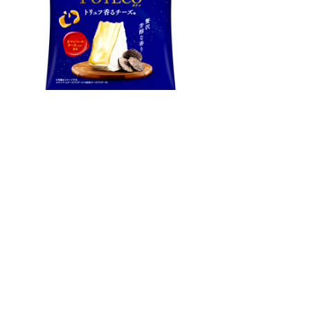
原材料名
植物油脂（国内製造）、乾燥ポテト、パン粉、食塩、麦芽糖、砂
糖、チーズパウダー（カマンベールチーズパウダー６１％）、デ
キストリン、酵母エキスパウダー、チーズ風味パウダー、香辛
料、発酵調味パウダー、トリュフパウダー／加工澱粉、調味料
（アミノ酸等）、乳化剤、香料、炭酸Ｃａ、酸味料、甘味料（ス
クラロース）、酸化防止剤（ビタミンＥ）、
（一部に乳成分・小麦・大豆を含む）
※卵・落花生・えび・かにを使用した製品と共通の設備で製造し
ております。
栄養成分表示
１袋（標準６０ｇ）当たり
エネルギー ３２６ｋｃａｌ 炭 水 化 物 ３５．２ｇ
たんぱく質 ２．５ｇ 食塩相当量 １．１ｇ