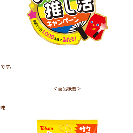
りです。
＜商品概要＞
ズ味