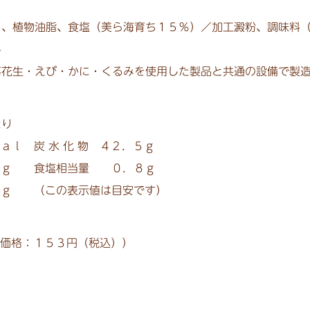
）、植物油脂、食塩（美ら海育ち１５％）／加工澱粉、調味料
料
落花生・えび・かに・くるみを使用した製品と共通の設備で製造
たり
ａｌ 炭 水 化 物 ４２．５ｇ
ｇ 食塩相当量 ０．８ｇ
 （この表示値は目安です）
売価格：１５３円（税込））