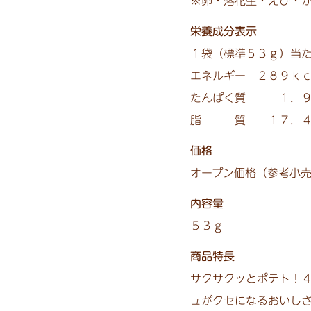
※卵・落花生・えび・
栄養成分表示
１袋（標準５３ｇ）当
エネルギー ２８９ｋｃ
たんぱく質 １．９
脂 質 １７．４ｇ
価格
オープン価格（参考小
内容量
５３ｇ
商品特長
サクサクッとポテト！
ュがクセになるおいし