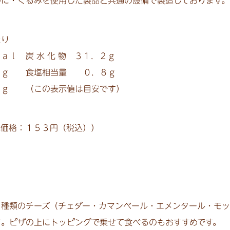
かに・くるみを使用した製品と共通の設備で製造しております。
たり
ａｌ 炭 水 化 物 ３１．２ｇ
ｇ 食塩相当量 ０．８ｇ
 （この表示値は目安です）
売価格：１５３円（税込））
４種類のチーズ（チェダー・カマンベール・エメンタール・モ
さ。ピザの上にトッピングで乗せて食べるのもおすすめです。