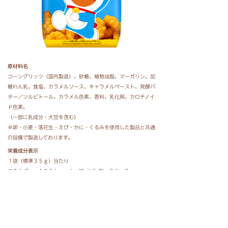
原材料名
コーングリッツ（国内製造）、砂糖、植物油脂、マーガリン、加
糖れん乳、食塩、カラメルソース、キャラメルペースト、発酵バ
ター／ソルビトール、カラメル色素、香料、乳化剤、カロチノイ
ド色素、
（一部に乳成分・大豆を含む）
※卵・小麦・落花生・えび・かに・くるみを使用した製品と共通
の設備で製造しております。
栄養成分表示
１袋（標準３５ｇ）当たり
エネルギー １９３ｋｃａｌ 炭 水 化 物 ２１．８ｇ
たんぱく質 ０．９ｇ 食塩相当量 ０．３９ｇ
脂 質 １１．３ｇ （この表示値は目安です）
価格
オープン価格（参考小売価格：１１９円（税込））
内容量