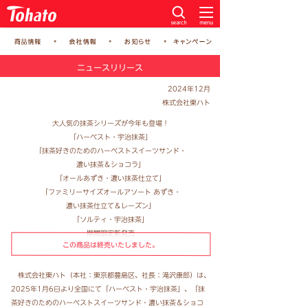
ニュースリリース
2024年12月
株式会社東ハト
大人気の抹茶シリーズが今年も登場！
「ハーベスト・宇治抹茶」
「抹茶好きのためのハーベストスイーツサンド・
濃い抹茶＆ショコラ」
「オールあずき・濃い抹茶仕立て」
「ファミリーサイズオールアソート あずき・
濃い抹茶仕立て＆レーズン」
「ソルティ・宇治抹茶」
期間限定新発売
この商品は終売いたしました。
株式会社東ハト（本社：東京都豊島区、社長：滝沢康郎）は、
2025年1月6日より全国にて「ハーベスト・宇治抹茶」、「抹
茶好きのためのハーベストスイーツサンド・濃い抹茶＆ショコ