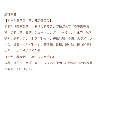
原材料名
【オールあずき・濃い抹茶仕立て】
小麦粉（国内製造）、糖漬けあずき、砂糖混合ブドウ糖果糖液
糖、ブドウ糖、砂糖、ショートニング、マーガリン、抹茶、脱脂
粉乳、黒蜜、ファットスプレッド、植物油脂、食塩、カラメルソ
ース、洋酒／ソルビトール、膨脹剤、香料、酸化防止剤（ビタミ
ンＥ）、カロチノイド色素、
（一部に乳成分・小麦・大豆を含む）
※卵・落花生・えび・かに・くるみを使用した製品と共通の設備
で製造しております。
【オールレーズン】
レーズン（トルコ製造又はアメリカ製造）、小麦粉、砂糖混合ブ
ドウ糖果糖液糖、ファットスプレッド、砂糖、ブドウ糖、加糖れ
ん乳、脱脂粉乳、モルトエキス、鶏卵、洋酒、バター、レーズン
ペースト、食塩、ショートニング、れん乳パウダー、チーズパウ
ダー、黒蜜、植物油脂／ソルビトール、膨脹剤、酸味料、香料、
カラメル色素、
（一部に卵・乳成分・小麦・大豆を含む）
※落花生・えび・かに・くるみを使用した製品と共通の設備で製
造しております。