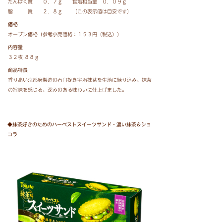
たんぱく質 ０．７ｇ 食塩相当量 ０．０９ｇ
脂 質 ２．８ｇ （この表示値は目安です）
価格
オープン価格（参考小売価格：１５３円（税込））
内容量
３２枚 ８８ｇ
商品特長
香り高い京都府製造の石臼挽き宇治抹茶を生地に練り込み、抹茶
の旨味を感じる、深みのある味わいに仕上げました。
◆抹茶好きのためのハーベストスイーツサンド・濃い抹茶＆ショ
コラ