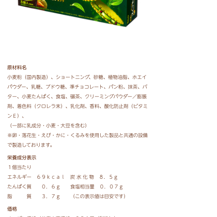
原材料名
小麦粉（国内製造）、ショートニング、砂糖、植物油脂、ホエイ
パウダー、乳糖、ブドウ糖、準チョコレート、パン粉、抹茶、バ
ター、小麦たんぱく、食塩、碾茶、クリーミングパウダー／膨脹
剤、着色料（クロレラ末）、乳化剤、香料、酸化防止剤（ビタミ
ンＥ）、
（一部に乳成分・小麦・大豆を含む）
※卵・落花生・えび・かに・くるみを使用した製品と共通の設備
で製造しております。
栄養成分表示
１個当たり
エネルギー ６９ｋｃａｌ 炭 水 化 物 ８．５ｇ
たんぱく質 ０．６ｇ 食塩相当量 ０．０７ｇ
脂 質 ３．７ｇ （この表示値は目安です）
価格