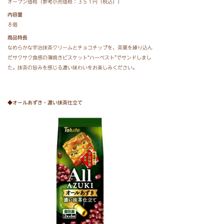
オープン価格（参考小売価格：３５１円（税込））
内容量
８個
商品特長
なめらかな宇治抹茶クリームとチョコチップを、茶葉を練り込ん
だサクサク食感の薄焼きビスケット“ハーベスト”でサンドしまし
た。抹茶の旨みを感じる濃い味わいをお楽しみください。
◆オールあずき・濃い抹茶仕立て