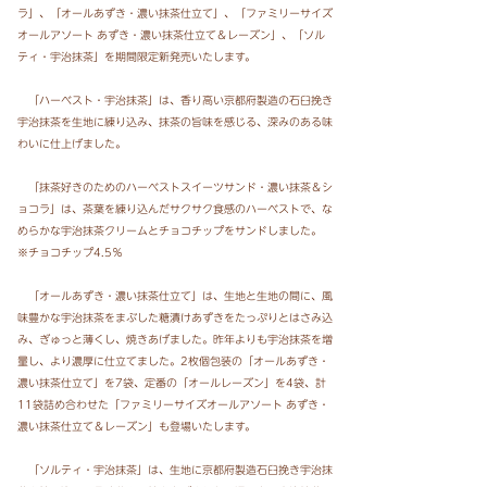
ラ」、「オールあずき・濃い抹茶仕立て」、「ファミリーサイズ
オールアソート あずき・濃い抹茶仕立て＆レーズン」、「ソル
ティ・宇治抹茶」を期間限定新発売いたします。
「ハーベスト・宇治抹茶」は、香り高い京都府製造の石臼挽き
宇治抹茶を生地に練り込み、抹茶の旨味を感じる、深みのある味
わいに仕上げました。
「抹茶好きのためのハーベストスイーツサンド・濃い抹茶＆シ
ョコラ」は、茶葉を練り込んだサクサク食感のハーベストで、な
めらかな宇治抹茶クリームとチョコチップをサンドしました。
※チョコチップ4.5％
「オールあずき・濃い抹茶仕立て」は、生地と生地の間に、風
味豊かな宇治抹茶をまぶした糖漬けあずきをたっぷりとはさみ込
み、ぎゅっと薄くし、焼きあげました。昨年よりも宇治抹茶を増
量し、より濃厚に仕立てました。2枚個包装の「オールあずき・
濃い抹茶仕立て」を7袋、定番の「オールレーズン」を4袋、計
11袋詰め合わせた「ファミリーサイズオールアソート あずき・
濃い抹茶仕立て＆レーズン」も登場いたします。
「ソルティ・宇治抹茶」は、生地に京都府製造石臼挽き宇治抹