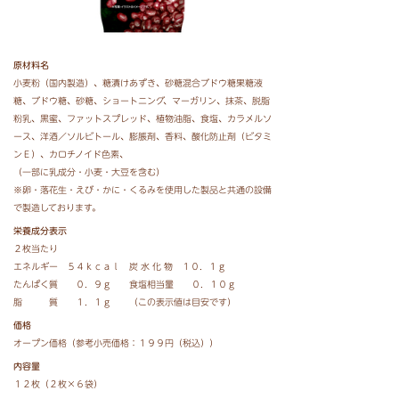
原材料名
小麦粉（国内製造）、糖漬けあずき、砂糖混合ブドウ糖果糖液
糖、ブドウ糖、砂糖、ショートニング、マーガリン、抹茶、脱脂
粉乳、黒蜜、ファットスプレッド、植物油脂、食塩、カラメルソ
ース、洋酒／ソルビトール、膨脹剤、香料、酸化防止剤（ビタミ
ンＥ）、カロチノイド色素、
（一部に乳成分・小麦・大豆を含む）
※卵・落花生・えび・かに・くるみを使用した製品と共通の設備
で製造しております。
栄養成分表示
２枚当たり
エネルギー ５４ｋｃａｌ 炭 水 化 物 １０．１ｇ
たんぱく質 ０．９ｇ 食塩相当量 ０．１０ｇ
脂 質 １．１ｇ （この表示値は目安です）
価格
オープン価格（参考小売価格：１９９円（税込））
内容量
１２枚（２枚×６袋）