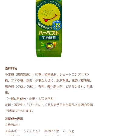
原材料名
小麦粉（国内製造）、砂糖、植物油脂、ショートニング、パン
粉、ブドウ糖、食塩、小麦たんぱく、脱脂粉乳、抹茶／膨脹剤、
着色料（クロレラ末）、香料、酸化防止剤（ビタミンＥ）、乳化
剤、
（一部に乳成分・小麦・大豆を含む）
※卵・落花生・えび・かに・くるみを使用した製品と共通の設備
で製造しております。
栄養成分表示
４枚当たり
エネルギー ５７ｋｃａｌ 炭 水 化 物 ７．３ｇ