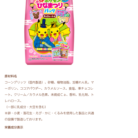
原材料名
コーングリッツ（国内製造）、砂糖、植物油脂、加糖れん乳、マ
ーガリン、ココアパウダー、カラメルソース、食塩、準チョコレ
ート、クリーム／カラメル色素、未焼成Ｃａ、香料、乳化剤、ト
レハロース、
（一部に乳成分・大豆を含む）
※卵・小麦・落花生・えび・かに・くるみを使用した製品と共通
の設備で製造しております。
栄養成分表示
１袋（標準１６ｇ）当たり