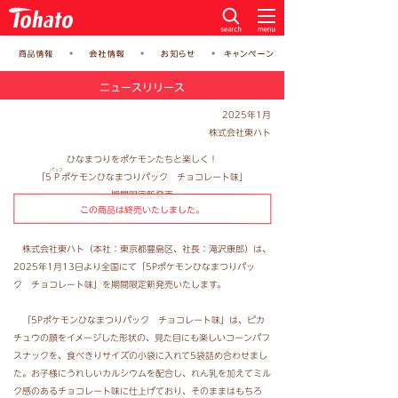
ニュースリリース
2025年1月
株式会社東ハト
ひなまつりをポケモンたちと楽しく！
パック
「5
P
ポケモンひなまつりパック チョコレート味」
期間限定新発売
この商品は終売いたしました。
株式会社東ハト（本社：東京都豊島区、社長：滝沢康郎）は、
2025年1月13日より全国にて「5Pポケモンひなまつりパッ
ク チョコレート味」を期間限定新発売いたします。
「5Pポケモンひなまつりパック チョコレート味」は、ピカ
チュウの顔をイメージした形状の、見た目にも楽しいコーンパフ
スナックを、食べきりサイズの小袋に入れて5袋詰め合わせまし
た。お子様にうれしいカルシウムを配合し、れん乳を加えてミル
ク感のあるチョコレート味に仕上げており、そのままはもちろ