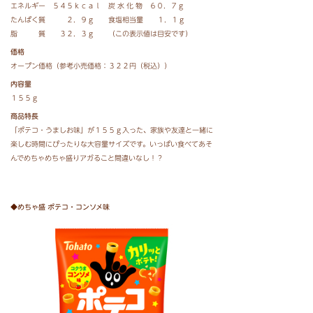
エネルギー ５４５ｋｃａｌ 炭 水 化 物 ６０．７ｇ
たんぱく質 ２．９ｇ 食塩相当量 １．１ｇ
脂 質 ３２．３ｇ （この表示値は目安です）
価格
オープン価格（参考小売価格：３２２円（税込））
内容量
１５５ｇ
商品特長
「ポテコ・うましお味」が１５５ｇ入った、家族や友達と一緒に
楽しむ時間にぴったりな大容量サイズです。いっぱい食べてあそ
んでめちゃめちゃ盛りアガること間違いなし！？
◆めちゃ盛 ポテコ・コンソメ味