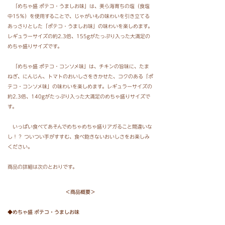
「めちゃ盛 ポテコ・うましお味」は、美ら海育ちの塩（食塩
中15％）を使用することで、じゃがいもの味わいを引き立てる
あっさりとした「ポテコ・うましお味」の味わいを楽しめます。
レギュラーサイズの約2.3倍、155gがたっぷり入った大満足の
めちゃ盛りサイズです。
「めちゃ盛 ポテコ・コンソメ味」は、チキンの旨味に、たま
ねぎ、にんじん、トマトのおいしさをきかせた、コクのある「ポ
テコ・コンソメ味」の味わいを楽しめます。レギュラーサイズの
約2.3倍、140gがたっぷり入った大満足のめちゃ盛りサイズで
す。
いっぱい食べてあそんでめちゃめちゃ盛りアガること間違いな
し！？ ついつい手がすすむ、食べ飽きないおいしさをお楽しみ
ください。
商品の詳細は次のとおりです。
＜商品概要＞
◆めちゃ盛 ポテコ・うましお味