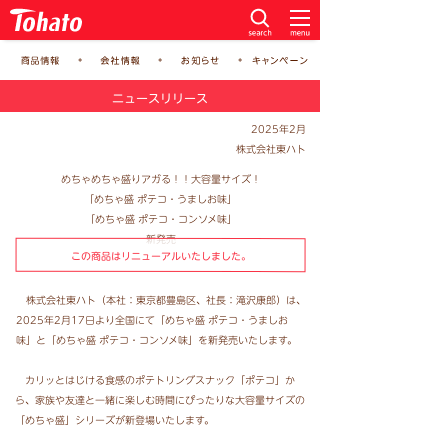
ニュースリリース
2025年2月
株式会社東ハト
めちゃめちゃ盛りアガる！！大容量サイズ！
「めちゃ盛 ポテコ・うましお味」
「めちゃ盛 ポテコ・コンソメ味」
新発売
この商品はリニューアルいたしました。
株式会社東ハト（本社：東京都豊島区、社長：滝沢康郎）は、
2025年2月17日より全国にて「めちゃ盛 ポテコ・うましお
味」と「めちゃ盛 ポテコ・コンソメ味」を新発売いたします。
カリッとはじける食感のポテトリングスナック「ポテコ」か
ら、家族や友達と一緒に楽しむ時間にぴったりな大容量サイズの
「めちゃ盛」シリーズが新登場いたします。