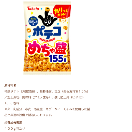
原材料名
乾燥ポテト（外国製造）、植物油脂、食塩（美ら海育ち１５％）
／加工澱粉、調味料（アミノ酸等）、酸化防止剤（ビタミン
Ｅ）、香料
※卵・乳成分・小麦・落花生・えび・かに・くるみを使用した製
品と共通の設備で製造しております。
栄養成分表示
１００ｇ当たり