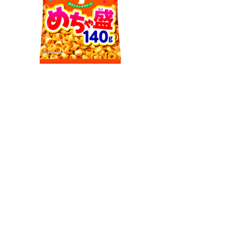
原材料名
乾燥ポテト（外国製造）、植物油脂、食塩、オニオンパウダー、
酵母エキスパウダー、チキンエキスパウダー、ブドウ糖、粉末醤
油、砂糖、ミルポアパウダー、香辛料、粉末ソース、粉末みそ、
梅肉パウダー、粉末野菜調味料、トマトパウダー、キャロットパ
ウダー／加工澱粉、調味料（アミノ酸等）、甘味料（ステビア、
スクラロース）、炭酸Ｃａ、酸味料、酸化防止剤（ビタミン
Ｅ）、香料、カラメル色素、
（一部に乳成分・小麦・大豆・鶏肉・豚肉・ゼラチンを含む）
※卵・落花生・えび・かに・くるみを使用した製品と共通の設備
で製造しております。
栄養成分表示
１００ｇ当たり
エネルギー ５３９ｋｃａｌ 炭 水 化 物 ６０．５ｇ