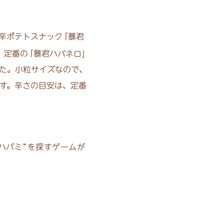
辛ポテトスナッ
ク
「暴君
。定番
の
「暴君ハバネロ
」
た。小粒
サイズなので、
す。辛さの目安は、定番
ハバ
ミ
”
を探すゲームが