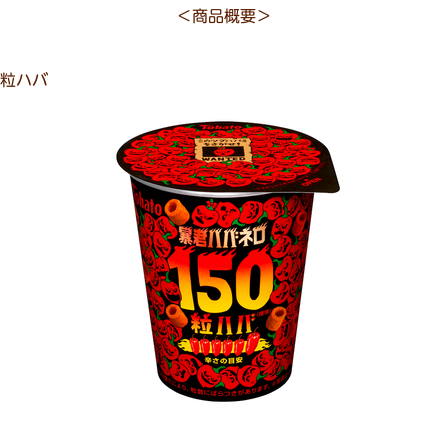
＜商品概要＞
０粒ハバ