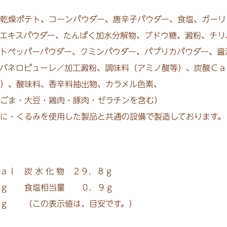
乾燥ポテト、
コーンパウダー、
唐辛子パウダー、
食塩、
ガーリ
エキスパウダー、
たんぱく加水分解物、
ブドウ糖、
澱粉、
チリ
トペッパーパウダー、
クミンパウダー、
パプリカパウダー、
醤
バネロピューレ／加工澱粉、
調味料（アミノ酸等）、
炭酸Ｃａ
）、
酸味料、
香辛料抽出物、
カラメル色素、
ごま・大豆・鶏肉・豚肉・ゼラチンを含む）
に・くるみを使用した製品と共通の設備で製造しております。
ａｌ 炭 水 化 物 ２９．８ｇ
ｇ 食塩相当量 ０．９ｇ
 （この表示値は、目安です。）