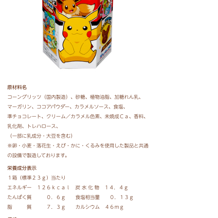
原材料名
コーングリッツ（国内製造）、
砂糖、
植物油脂、
加糖れん乳、
マーガリン、
ココアパウダー、
カラメルソース、
食塩、
準チョコレート、
クリーム／カラメル色素、
未焼成Ｃａ、
香料、
乳化剤、
トレハロース、
（一部に乳成分・大豆を含む）
※卵・小麦・落花生・えび・かに・くるみを使用した製品と共通
の設備で製造しております。
栄養成分表示
１箱（標準２３ｇ）当たり
エネルギー １２６ｋｃａｌ 炭 水 化 物 １４．４ｇ
たんぱく質 ０．６ｇ 食塩相当量 ０．１３ｇ
脂 質 ７．３ｇ カルシウム ４６ｍｇ