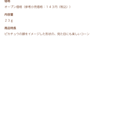
価格
オープン価格（参考小売価格：１４３円（税込））
内容量
２３ｇ
商品特長
ピカチュウの顔をイメージした形状の、見た目にも楽しいコーン
パフスナックです。れん乳を使用したミルク感のあるチョコレー
ト味でうれしいカルシウム入り。全３０種類のシールが１箱に１
枚入っています。
◆かわいい！ポケモンスナック いちご味