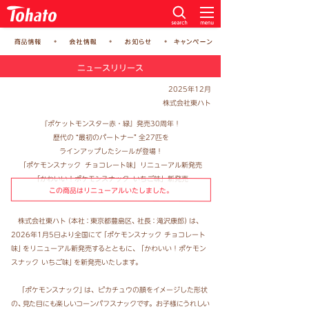
ニュースリリース
2025年12月
株式会社東ハト
『ポケットモンスター赤・緑』発売30周年！
歴代
の
“最初のパートナー
”
全27匹を
ラインアップしたシールが登場！
「ポケモンスナッ
ク
チョコレート味」リニューアル新発売
「かわいい！ポケモンスナッ
ク
いちご味」新発売
この商品はリニューアルいたしました。
株式会社東ハ
ト
（本
社：
東京都豊島区
、
社
長：
滝沢康郎
）
は、
2026年1月5日より全国に
て
「ポケモンスナッ
ク
チョコレート
味
」
をリニューアル新発売するとともに
、
「かわいい！ポケモン
スナッ
ク
いちご味
」
を新発売いたします。
「ポケモンスナック
」
は、ピカチュウの顔をイメージした形状
の
、
見た目にも楽しいコーンパフスナックで
す。
お子様にうれしい