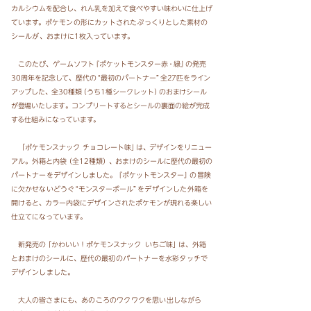
カルシウムを配合し、れん乳を加えて食べやすい味わいに仕上げ
ています。
ポケモンの形に
カットされたぷっくりとした素材の
シールが
、おまけに1枚入っています。
このたび、ゲームソフ
ト
『ポケットモンスター
赤・
緑
』
の発売
30周年を記念して、歴代
の
“最初のパートナー
”
全27匹をライン
アップし
た
、
全30種
類
（うち1種シークレット
）
のおまけシール
が登場いたしま
す
。
コンプリートするとシールの裏面の絵が完成
する仕組みになっています。
「ポケモンスナッ
ク
チョコレート味
」
は
、
デザインをリニュー
アル。外箱と内
袋
（全12種類
）、
おまけの
シールに歴代の最初の
パートナーをデザインしました
。
『ポケットモンスター
』
の冒険
に欠かせないどう
ぐ
“モンスターボール
”
をデザインした外箱を
開けると
、
カラー内袋にデザインされたポケモンが現れる楽しい
仕立てになっています。
新発売
の
「かわいい！ポケモンスナッ
ク
いちご味
」
は、外箱
とおまけのシールに、
歴代の最初のパートナーを水彩タッチで
デザインしました
。
大人の皆さまにも
、
あのころのワクワクを思い出しながら