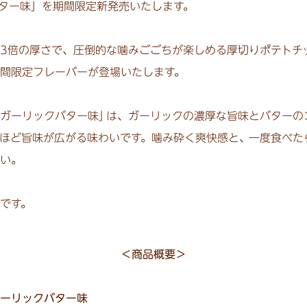
ター味」を期間限定新発売いたします。
3倍の厚さで、圧倒的な噛みごごちが
楽しめる厚切り
ポテトチ
間限定フレーバーが登場いたします。
ガーリックバター味
」
は、ガーリック
の濃厚な旨味とバターの
ほど旨味が広がる味わいです。噛み砕く爽快感と
、
一度食べた
さい
。
です。
＜商品概要＞
ガーリックバター味