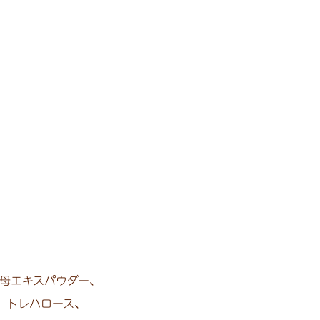
母エキスパウダー、
、
トレハロース、