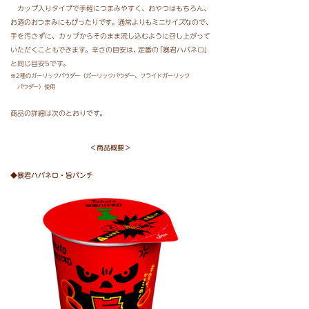
カップ入りタイプで手軽につまみやすく、おやつはもちろん、
お酒のおつまみにもぴったりで
す
。
通常よりもミニサイズなの
で
、
手を汚さずに、カップからそのまま流し込むように召し上がって
いただくこともできます。辛さの目安は
、
定番
の
「暴君ハバネロ
」
と同じ目安5です。
※2種のガーリックパウダー（ガーリックパウダー、フライドガーリック
パウダー）使用
商品の詳細は次のとおりです。
＜商品概要＞
◆暴君ハバネロ・旨パンチ