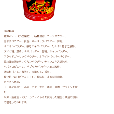
原材料名
乾燥ポテト（外国製造）、
植物油脂、
コーンパウダー、
唐辛子パウダー、
食塩、
ガーリックパウダー、
砂糖、
オニオンパウダー、
酵母エキスパウダー、
たんぱく加水分解物、
ブドウ糖、
澱粉、
チリパウダー、
乳糖、
チキンパウダー、
フライドガーリックパウダー、
ホワイトペッパーパウダー、
醤油風味調味料、
クミンパウダー、
チキンエキス調味料、
ハバネロピューレ、
パプリカパウダー／加工澱粉、
調味料（アミノ酸等）、
炭酸Ｃａ、
香料、
酸化防止剤（ビタミンＥ）、
酸味料、
香辛料抽出物、
カラメル色素、
（一部に乳成分・小麦・ごま・大豆・鶏肉・豚肉・ゼラチンを含
む）
※卵・落花生・えび・かに・くるみを使用した製品と共通の設備
で製造しております。
栄養成分表示
１袋（標準３５ｇ）当たり