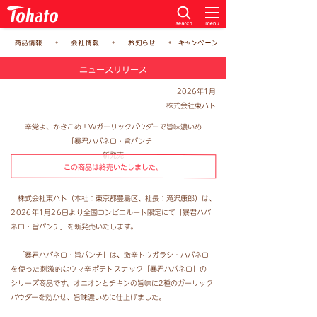
ニュースリリース
2026年1月
株式会社東ハト
辛党よ、かきこめ！Wガーリックパウダーで旨味濃いめ
「暴君ハバネロ・旨パンチ」
新発売
この商品は終売いたしました。
株式会社東ハト（本社：東京都豊島区、社長：滝沢康郎）は、
2026年1月26日より
全国コンビニルート限定にて「暴君ハバ
ネロ・旨パンチ」を新発売いたします。
「暴君ハバネロ・旨パンチ」は、激辛トウガラシ・ハバネロ
を使った刺激的なウマ辛ポテトスナッ
ク「暴君
ハバネロ」の
シリーズ商品です。オニオンとチキンの旨味に2種のガーリック
パウダーを効かせ、旨味濃いめに
仕上げました。