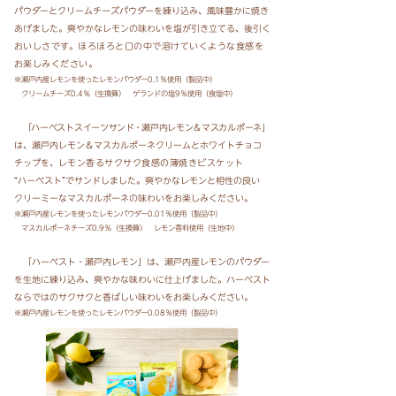
パウダーとクリームチーズパウダーを練り込み、
風味豊かに焼き
あげました。爽やかなレモンの味わいを塩が引き立てる、後引く
おいしさです。ほろほろと
口の中で溶けていくような食感を
お楽しみください
。
※瀬戸内産レモンを使ったレモンパウダー0.1％使用（製品中）
クリームチーズ0.4％（生換算）
ゲランドの塩9％使用（食塩中）
「ハーベストスイーツサン
ド・
瀬戸内レモン＆マスカルポーネ
」
は、瀬戸内レモン＆マスカルポーネクリーム
とホワイトチョコ
チップを、
レモン香るサクサク食感の薄焼きビスケット
“ハーベスト”でサンドしました。
爽やかなレモンと相性の良い
クリーミーなマスカルポーネの味わいをお楽しみください。
※瀬戸内産レモンを使ったレモンパウダー0.01％使用（製品中）
マスカルポーネチーズ0.9％（生換算）
レモン香料使用（生地中）
「ハーベスト・瀬戸内レモン」は、瀬戸内産レモンのパウダー
を生地に練り込み、爽やかな味わいに仕上げ
ました。ハーベスト
ならではのサクサクと香ばしい味わいをお楽しみください。
※瀬戸内産レモンを使ったレモンパウダー0.08％使用（製品中）