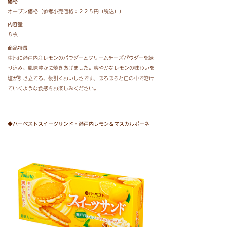
価格
オープン価格（参考小売価格：２２５円（税込））
内容量
８枚
商品特長
生地に瀬戸内産レモンのパウダーとクリームチーズパウダーを練
り込み、風味豊かに焼きあげました。爽やかなレモンの味わいを
塩が引き立てる、後引くおいしさです。ほろほろと口の中で溶け
ていくような食感をお楽しみください。
◆ハーベストスイーツサンド・瀬戸内レモン＆マスカルポーネ