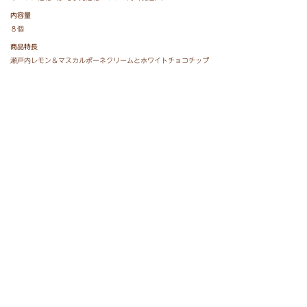
内容量
８個
商品特長
瀬戸内レモン＆マスカルポーネクリームとホワイトチョコチップ
を、レモン香るサクサク食感の薄焼きビスケット“ハーベスト”で
サンドしました。爽やかなレモンと相性の良いクリーミーなマス
カルポーネの味わいをお楽しみください。
◆ハーベスト・瀬戸内レモン