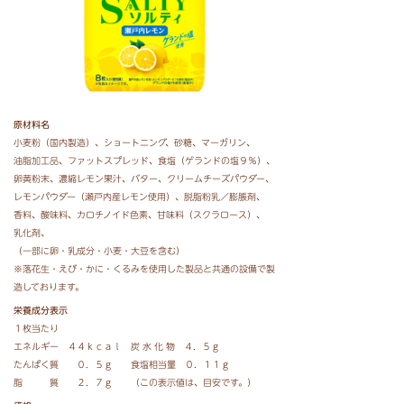
原材料名
小麦粉（国内製造）、
ショートニング、
砂糖、
マーガリン、
油脂加工品、
ファットスプレッド、
食塩（ゲランドの塩９％）、
卵黄粉末、
濃縮レモン果汁、
バター、
クリームチーズパウダー、
レモンパウダー（瀬戸内産レモン使用）、
脱脂粉乳／膨脹剤、
香料、
酸味料、
カロチノイド色素、
甘味料（スクラロース）、
乳化剤、
（一部に卵・乳成分・小麦・大豆を含む）
※落花生・えび・かに・くるみを使用した製品と共通の設備で製
造しております。
栄養成分表示
１枚当たり
エネルギー ４４ｋｃａｌ 炭 水 化 物 ４．５ｇ
たんぱく質 ０．５ｇ 食塩相当量 ０．１１ｇ
脂 質 ２．７ｇ （この表示値は、目安です。）