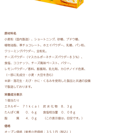
原材料名
小麦粉（国内製造）、
ショートニング、
砂糖、
ブドウ糖、
植物油脂、
準チョコレート、
ホエイパウダー、
乳糖、
パン粉、
クリーミングパウダー、
全粉乳、
チーズパウダー（マスカルポーネチーズパウダー８３％）、
食塩、
ココナッツ、
チーズ風味ペースト、
バター、
レモンパウダー／香料、
膨脹剤、
乳化剤、
カロチノイド色素、
（一部に乳成分・小麦・大豆を含む）
※卵・落花生・えび・かに・くるみを使用した製品と共通の設備
で製造しております。
栄養成分表示
１個当たり
エネルギー ７１ｋｃａｌ 炭 水 化 物 ８．３ｇ
たんぱく質 ０．６ｇ 食塩相当量 ０．０８ｇ
脂 質 ４．０ｇ （この表示値は、目安です。）
価格
オープン価格（参考小売価格：３５１円（税込））