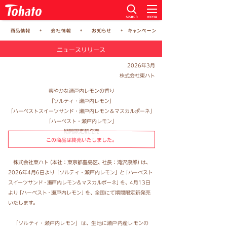
ニュースリリース
2026年3月
株式会社東ハト
爽やかな瀬戸内レモンの香り
「ソルティ・瀬戸内レモン」
「ハーベストスイーツサンド・瀬戸内レモン＆マスカルポーネ」
「ハーベスト・瀬戸内レモン」
期間限定新発売
この商品は終売いたしました。
株式会社東ハ
ト
（本社：東京都豊島区
、
社長：滝沢康郎
）
は、
2026年4月6日よ
り
「ソルティ・瀬戸内レモン
」
と
「ハーベスト
スイーツサン
ド・
瀬戸内レモン＆マスカルポーネ
」
を
、
4月13日
よ
り
「ハーベス
ト・
瀬戸内レモン
」
を
、
全国にて期間限定新発売
いたします。
「ソルティ・瀬戸内レモン」は、生地に瀬戸内産レモンの