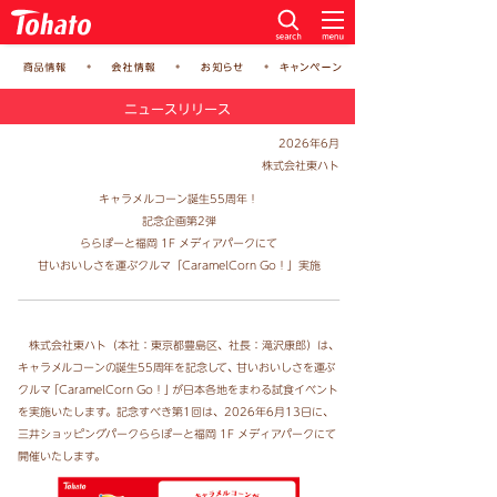
ニュースリリース
2026年6月
株式会社東ハト
キャラメルコーン誕生55周年！
記念企画第2弾
ららぽーと福岡 1F メディアパークにて
甘いおいしさを運ぶクルマ「CaramelCorn Go！」実施
株式会社東ハト（本社：東京都豊島区、社長：滝沢康郎）は、
キャラメルコーンの誕生55周年を記念して
、
甘いおいしさを運ぶ
クル
マ
「CaramelCorn Go！
」
が日本各地をまわる試食イベント
を実施いたします。
記念すべき第1回は、2026年6月13日に、
三井ショッピングパークららぽーと福岡 1F メディアパークにて
開催いたします。