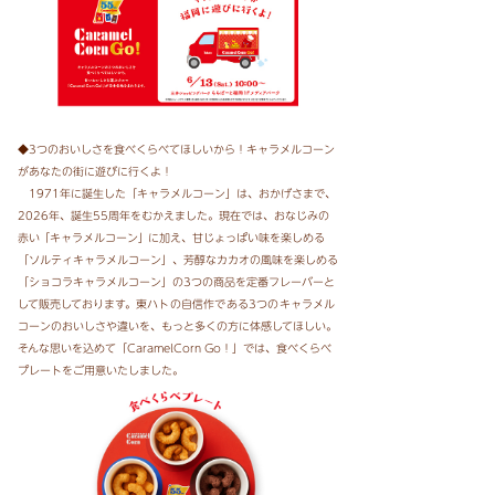
◆3つのおいしさを食べくらべてほしいから！キャラメルコーン
があなたの街に遊びに行くよ！
1971年に誕生した「キャラメルコーン」は、おかげさまで、
2026年、誕生55周年をむかえました。現在では、おなじみの
赤
い
「キャラメルコーン
」
に加え、甘じょっぱい味を楽しめ
る
「ソルティキャラメルコーン」、
芳醇なカカオの風味を楽しめる
「ショコラキャラメルコーン」の3つの商品を定番フレーバーと
して販売して
おります。
東ハトの自信作である3つのキャラメル
コーンのおいしさや違いを、もっと多くの方に体感して
ほしい。
そんな思いを込めて「CaramelCorn Go！」では、食べくらべ
プレートをご用意いたしました。