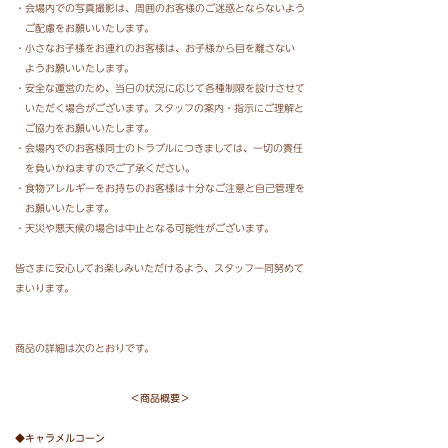
・会場内での写真撮影は、周囲のお客様のご迷惑とならないよう
ご配慮をお願いいたします。
・小さなお子様をお連れのお客様は、お子様から目を離さない
ようお願いいたします。
・安全な運営のため、当日の状況に応じて各種制限を設けさせて
いただく場合がございます。
スタッフの案内・指示にご理解と
ご協力をお願いいたします。
・会場内でのお客様同士のトラブルにつきましては、一切の責任
を負いかねますのでご了承ください。
・食物アレルギーをお持ちのお客様は十分なご注意と自己管理を
お願いいたします。
・天災や悪天候の場合は中止となる可能性がございます。
皆さまに安心してお楽しみいただけるよう、スタッフ一同努めて
まいります。
商品の詳細は次のとおりです。
＜商品概要＞
◆キャラメルコーン