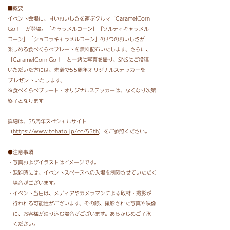
■概要
イベント会場に、甘いおいしさを運ぶクルマ「CaramelCorn
Go！」が登場。「キャラメルコーン」
「ソルティキャラメル
コーン」「ショコラキャラメルコーン」の3つのおいしさが
楽しめる食べくらべ
プレートを無料配布いたします。さらに、
「CaramelCorn Go！」と一緒に写真を撮り、SNSにご投稿
いただいた方には、
先着で55周年オリジナルステッカーを
プレゼントいたします。
※食べくらべプレート・オリジナルステッカーは、なくなり次第
終了となります
詳細は、55周年スペシャルサイト
（
https://www.tohato.jp/cc/55th
）をご参照ください。
●注意事項
・写真およびイラストはイメージです。
・混雑時には、イベントスペースへの入場を制限させていただく
場合がございます。
・イベント当日は、メディアやカメラマンによる取材・撮影が
行われる可能性がございます。
その際、撮影された写真や映像
に、お客様が映り込む場合がございます。あらかじめご了承
ください。