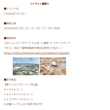
＜イベント概要＞
■イベント名
CaramelCorn Go！
■開催日時
2026年6月13日（土）10：00～17：00（予定）
■開催場所
三井ショッピングパーク ららぽーと福岡 1F メディアパーク
〒812－8627 福岡県福岡市博多区那珂6丁目23−1
https://mitsui-shopping-park.com/lalaport/fukuoka/
■配布商品
【食べくらべプレート／各5g】
キャラメルコーン
ソルティキャラメルコーン
ショコラキャラメルコーン
※少量カップにいれて配布予定です