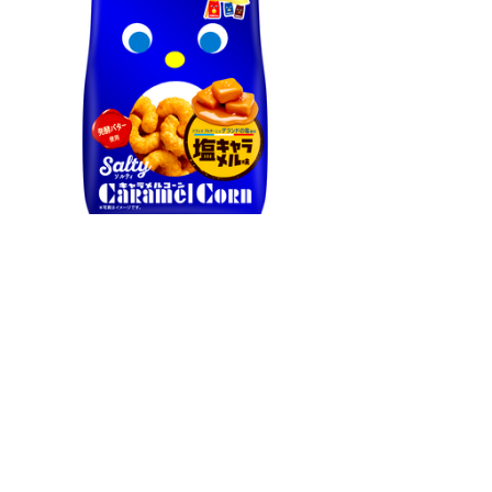
原材料名
コーングリッツ（国内製造）、
砂糖、
植物油脂、
マーガリン、
食塩、
加糖れん乳、
カラメルソース、
キャラメルペースト、
発酵バター／ソルビトール、
カラメル色素、
香料、
乳化剤、
（一部に乳成分・大豆を含む）
※卵・小麦・落花生・えび・かに・くるみを使用した製品と共通
の設備で製造しております。
栄養成分表示
１袋（標準６７ｇ）当たり
エネルギー ３６９ｋｃａｌ 炭 水 化 物 ４１．５ｇ
たんぱく質 １．９ｇ 食塩相当量 ０．７２ｇ