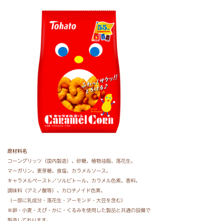
原材料名
コーングリッツ（国内製造）、
砂糖、
植物油脂、
落花生、
マーガリン、
麦芽糖、
食塩、
カラメルソース、
キャラメルペースト／ソルビトール、
カラメル色素、
香料、
調味料（アミノ酸等）、
カロチノイド色素、
（一部に乳成分・落花生・アーモンド・大豆を含む）
※卵・小麦・えび・かに・くるみを使用した製品と共通の設備で
製造しております。