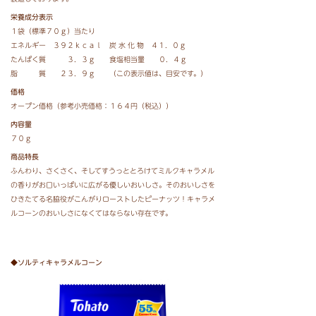
栄養成分表示
１袋（標準７０ｇ）当たり
エネルギー ３９２ｋｃａｌ 炭 水 化 物 ４１．０ｇ
たんぱく質 ３．３ｇ 食塩相当量 ０．４ｇ
脂 質 ２３．９ｇ （この表示値は、目安です。）
価格
オープン価格（参考小売価格：１６４円（税込））
内容量
７０ｇ
商品特長
ふんわり、さくさく、そしてすうっととろけてミルクキャラメル
の香りがお口いっぱいに広がる優しいおいしさ。そのおいしさを
ひきたてる名脇役がこんがりローストしたピーナッツ！キャラメ
ルコーンのおいしさになくてはならない存在です。
◆ソルティキャラメルコーン