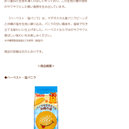
折り重ねた生地を薄くのばして作っており
、
この生地の層が独特
のサクサクとした
軽い食感を生み出しています。
「ハーベスト・塩バニラ」は、マダガスカル産バニラビーンズ
と沖縄の塩を生地に練り込み、バニラの甘い
風味を、塩味で引き
立てる味わいに仕上げました。ハーベストならではのサクサクと
香ばしい味わいをお楽しみ
ください。
※沖縄県製造食塩42％使用（食塩中）
商品の詳細は次のとおりです。
＜商品概要＞
◆ハーベスト・塩バニラ