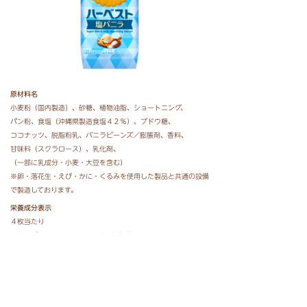
原材料名
小麦粉（国内製造）、
砂糖、
植物油脂、
ショートニング、
パン粉、
食塩（沖縄県製造食塩４２％）、
ブドウ糖、
ココナッツ、
脱脂粉乳、
バニラビーンズ／膨脹剤、
香料、
甘味料（スクラロース）、
乳化剤、
（一部に乳成分・小麦・大豆を含む）
※卵・落花生・えび・かに・くるみを使用した製品と共通の設備
で製造しております。
栄養成分表示
４枚当たり
エネルギー ５７ｋｃａｌ 炭 水 化 物 ７．３ｇ
たんぱく質 ０．６ｇ 食塩相当量 ０．１７ｇ
脂 質 ２．８ｇ （この表示値は、目安です。）
価格
オープン価格