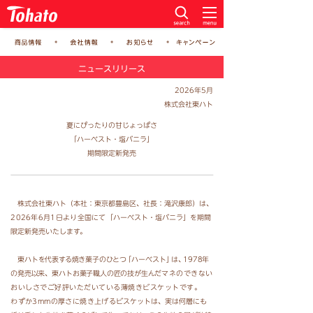
ニュースリリース
2026年5月
株式会社東ハト
夏にぴったりの甘じょっぱさ
「ハーベスト・塩バニラ」
期間限定新発売
株式会社東ハト（本社：東京都豊島区、社長：滝沢康郎）は、
2026年6月1日より全国にて
「ハーベスト・
塩バニラ」を期間
限定新発売いたします。
東ハトを代表する焼き菓子のひと
つ
「ハーベスト
」
は
、
1978年
の発売以
来、
東ハトお菓子職人の匠の技が生んだ
マネのできない
おいしさでご好評いただいている薄焼きビスケットです
。
わずか3mmの厚さに焼き上げる
ビスケットは、実は何層にも