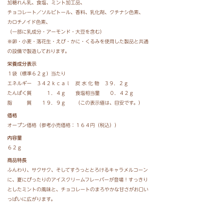
加糖れん乳、
食塩、
ミント加工品、
チョコレート／ソルビトール、
香料、
乳化剤、
クチナシ色素、
カロチノイド色素、
（一部に乳成分・アーモンド・大豆を含む）
※卵・小麦・落花生・えび・かに・くるみを使用した製品と共通
の設備で製造しております。
栄養成分表示
１袋（標準６２ｇ）当たり
エネルギー ３４２ｋｃａｌ 炭 水 化 物 ３９．２ｇ
たんぱく質 １．４ｇ 食塩相当量 ０．４２ｇ
脂 質 １９．９ｇ （この表示値は、目安です。）
価格
オープン価格（参考小売価格：１６４円（税込））
内容量
６２ｇ
商品特長
ふんわり、サクサク、そしてすうっととろけるキャラメルコーン
に、夏にぴったりのアイスクリームフレーバーが登場！すっきり
としたミントの風味と、チョコレートのまろやかな甘さがお口い
っぱいに広がります。