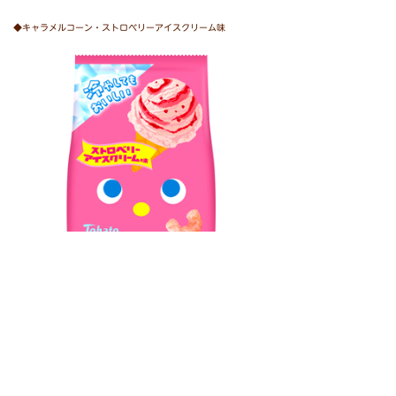
◆キャラメルコーン・ストロベリーアイスクリーム味
原材料名
コーングリッツ（国内製造）、
植物油脂、
砂糖、
マーガリン、
加糖れん乳、
調味パウダー（砂糖、
デキストリン、
ブドウ糖、
食塩、
粉末酢）、
食塩、
いちごピューレ、
乳糖、
デキストリン、
バニラ風味ペースト／ソルビトール、
香料、
酸味料、
ｐＨ調整剤、
ベニコウジ色素、
甘味料（スクラロース）、