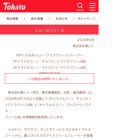
ニュースリリース
2026年6月
株式会社東ハト
冷やしてもおいしい！アイスクリームフレーバー
「キャラメルコーン・チョコミントアイスクリーム味」
「キャラメルコーン・ストロベリーアイスクリーム味」
期間限定新発売
この商品は終売いたしました。
株式会社東ハト（本社：東京都豊島区、社長：滝沢康郎）は、
2026年6月15日より全国に
て
「キャラメル
コー
ン・
チョコミン
トアイスクリーム味
」と
「キャラメルコー
ン・
ストロベリーアイ
ス
クリーム味
」
を期間限定
新発売いたします。
ふんわり、サクサク、そしてすうっととろけるキャラメル
コーンから
、
夏にぴったりのアイスクリーム
フレーバーが登場