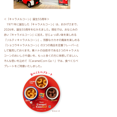
＜「キャラメルコーン」誕生55周年＞
1971年に誕生した「キャラメルコーン」は、おかげさまで、
2026年、誕生55周年をむかえました。現在では、おなじみの
赤
い
「キャラメルコーン
」
に加え、甘じょっぱい味を楽しめ
る
「ソルティキャラメルコーン」、
芳醇なカカオの風味を楽しめる
「ショコラキャラメルコーン」の3つの商品を定番フレーバーと
して販売して
おります。
東ハトの自信作である3つのキャラメル
コーンのおいしさや違いを、もっと多くの方に体感して
ほしい。
そんな思いを込めて「CaramelCorn Go！」では、食べくらべ
プレートをご用意いたしました。