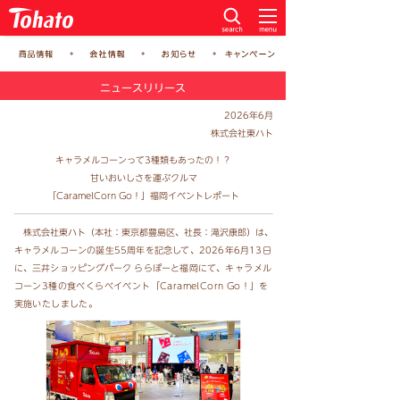
ニュースリリース
2026年6月
株式会社東ハト
キャラメルコーンって3種類もあったの！？
甘いおいしさを運ぶクルマ
「CaramelCorn Go！」福岡イベントレポート
株式会社東ハト（本社：東京都豊島区、社長：滝沢康郎）は、
キャラメルコーンの誕生55周年を記念して、2026年6月13日
に、三井ショッピングパーク ららぽーと福岡にて、
キャラメル
コーン3種の食べくらべ
イベント「CaramelCorn Go！」を
実施いたしました。