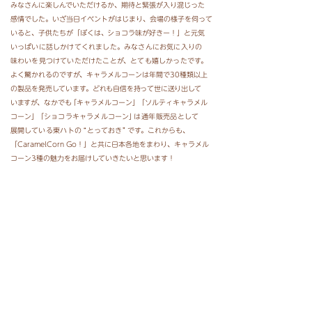
みなさんに楽しんでいただけるか、期待と緊張が入り混じった
感情でした。いざ当日イベントがはじまり、会場の様子を伺って
いると、子供たちが「ぼくは
、
ショコラ味が好きー！」
と元気
いっぱいに話しかけてくれました。みなさんにお気に入りの
味わいを見つけて
いただけたことが、とても嬉しかったです。
よく驚かれるのですが、キャラメルコーンは年間で30種類以上
の
製品を発売しています。
どれも自信を持って世に送り出して
いますが、
なかで
も
「キャラメルコーン
」
「ソルティキャラメル
コーン
」
「ショコラキャラメルコーン
」
は通年販売品として
展開している東ハト
の
“
とってお
き
”
です。これからも
、
「CaramelCorn Go！」と共に日本各地をまわり、キャラメル
コーン3種の魅力をお届け
していきたいと思います！
55周年スペシャルサイト：
https://www.tohato.jp/cc/55th
＜イベント概要＞
■イベント名
CaramelCorn Go！
■開催日程