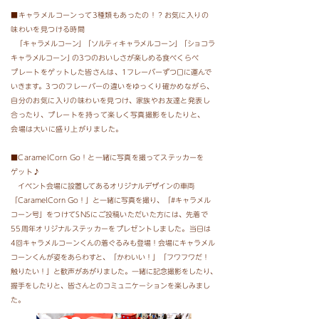
■キャラメルコーンって3種類もあったの！？お気に入りの
味わいを見つける時間
「キャラメルコーン
」
「ソルティキャラメルコーン
」
「ショコラ
キャラメルコーン
」
の3つのおいしさが楽しめる
食べくらべ
プレートをゲットした皆さんは、
1フレーバーずつ口に運んで
いきます。
3つのフレーバーの違いをゆっくり確かめながら、
自分のお気に入りの味わいを見つけ、家族やお友達と発表し
合ったり、
プレートを持って楽しく写真撮影をしたりと、
会場は大いに盛り上がりました。
■CaramelCorn Go！と一緒に写真を撮ってステッカーを
ゲット♪
イベント会場に設置してあるオリジナルデザインの車両
「CaramelCorn Go！」と一緒に写真を撮り、
「#キャラメル
コーン号」
をつけてSNSにご投稿いただいた方には、先着で
55周年オリジナルステッカーを
プレゼントしました。
当日は
4回キャラメルコーンくんの着ぐるみも登場！会場にキャラメル
コーンくんが姿を
あらわすと、「かわいい！」「フワフワだ！
触りたい！」と歓声があがりました。一緒に記念撮影をしたり、
握手をしたりと、皆さんとのコミュニケーションを楽しみまし
た。