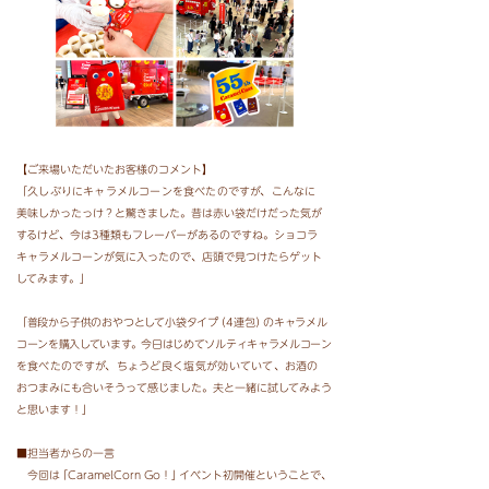
【ご来場いただいたお客様のコメント】
「久しぶりにキャラメルコーンを食べたのですが、
こんなに
美味しかったっけ？と驚きました。昔は赤い袋
だけだった気が
するけど、今は3種類もフレーバーがあるのですね。ショコラ
キャラメルコーンが気に入った
ので、店頭で見つけたらゲット
してみます。」
「普段から子供のおやつとして小袋タイ
プ
（4連包
）
のキャラメル
コーンを購入しています。今日はじめてソルティキャラメルコーン
を食べたのですが、ちょうど良く塩気が効いていて、
お酒の
おつまみにも合いそうって感じました。夫と一緒に試してみよう
と思います！」
■担当者からの一言
今回
は
「CaramelCorn Go！
」
イベント初開催ということで、