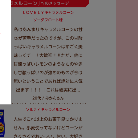
ＬＯＶＥＬＹキャラメルコーン
ソーダフロート味
私はあんまりキャラメルコーンの甘
さが苦手だったのですが、この甘酸
っぱいキャラメルコーンはすごく美
味しくて！！大歓迎‼️‼️ただ、他に
甘酸っぱいレモンのようなものや少
し甘酸っぱいのが強めのものが今は
無いということであれば絶対に人気
出ます！！！！これは確実に出...
20代 / みかんさん
ソルティキャラメルコーン
人生でこれ以上のお菓子見つかりま
せん。小麦使ってないけどコーンが
さくさくでおいしい、甘い。大好き