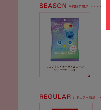
ＬＯＶＥＬＹキャラメルコーン
ソーダフロート味