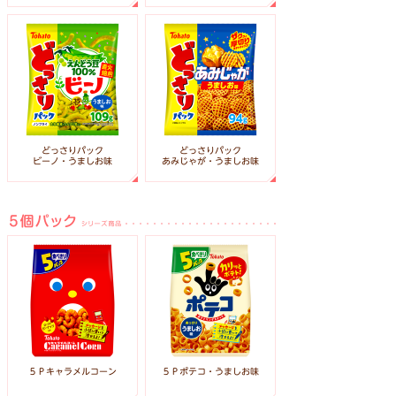
どっさりパック
どっさりパック
あみじゃが・うましお味
ビーノ・うましお味
５Ｐポテコ・うましお味
５Ｐキャラメルコーン