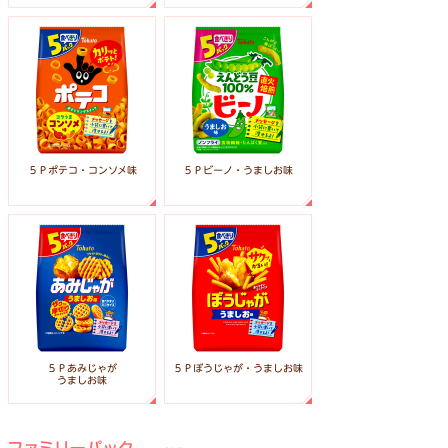
５Ｐビーノ・うましお味
５Ｐポテコ・コンソメ味
５Ｐぼうじゃが・うましお味
５Ｐあみじゃが
うましお味